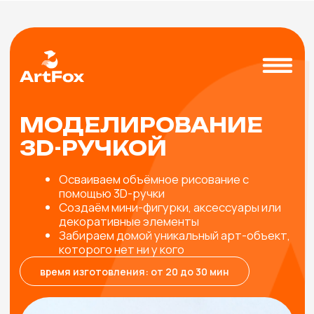
МОДЕЛИРОВАНИЕ
3D-РУЧКОЙ
Осваиваем объёмное рисование с
помощью 3D-ручки
Создаём мини-фигурки, аксессуары или
декоративные элементы
Забираем домой уникальный арт-объект,
которого нет ни у кого
время изготовления: от 20 до 30 мин