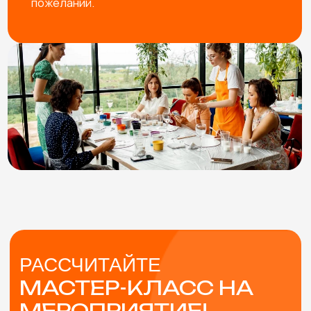
+7
Физическое лицо
Юридическое лицо
Я согласен с
политикой конфиденциальности
Оставить заявку
В СТОИМОСТЬ
МАСТЕР-КЛАССА
ВКЛЮЧЕНЫ
ПОМОЩЬ В ВЫБОРЕ
Подберем мастер-классы с учетом особенностей
мероприятия и возраста участников. Либо
разработаем эксклюзивный мастер-класс под вашу
задачу.