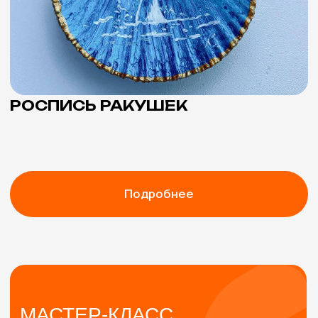
г. Москва, м. Бауманская,
Спартаковская площадь, 10, стр. 12.
Навигация
Мастер-классы
О нас
Кейсы
Отзывы
ИП Галкина Анастасия Дмитриевна
ИНН 164306732842
ОГРНИП 326784700154361
Политика конфиденциальности
Разработано в Sever