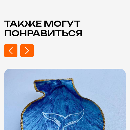
Подписаться на Telegram
Контакты
+7 (903) 227-55-17
zakaz@mk-artfox.ru
10:00 - 21:00, ежедневно
Адрес
г. Санкт-Петербург, м. Балтийская
12-я Красноармейская ул. 19