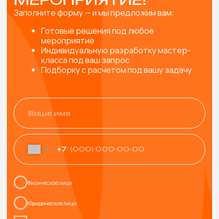
ПРОРАБОТКА КОНЦЕПЦИИ
Согласуем и учтем все пожелания, от особенностей
материалов и тематики мероприятия до внешнего
вида мастеров.
ИНСТРУМЕНТЫ И
МАТЕРИАЛЫ
Привозим все необходимые инструменты и
материалы для мастер-класса (с запасом, чтобы
хватило всем желающим)
ВЫЕЗД И РАБОТА МАСТЕРОВ
Профессиональные мастера не только пошагово
расскажут как сделать изделие, но и создадут
яркую творческую атмосферу и обязательно
помогут каждому участнику.
УПАКОВКА ИЗДЕЛИЙ
Упаковываем готовые изделия в подарочный пакет
или коробочку, чтобы удобно было нести домой и,
при желании, подарить родным и близким
УБОРКА РАБОЧЕГО МЕСТА
Привозим защитную скатерть, фартуки, перчатки, а
после мероприятия убираем за собой рабочее
пространство