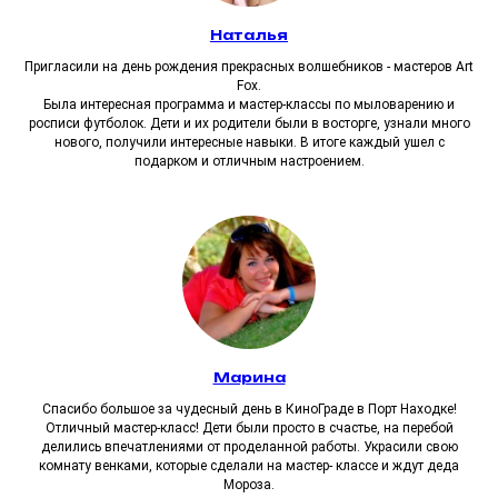
пространство
Наталья
Пригласили на день рождения прекрасных волшебников - мастеров Art
Fox.
Была интересная программа и мастер-классы по мыловарению и
росписи футболок. Дети и их родители были в восторге, узнали много
нового, получили интересные навыки. В итоге каждый ушел с
подарком и отличным настроением.
ИНФОРМАЦИЯ ДЛЯ
ОРГАНИЗАТОРОВ
Марина
Спасибо большое за чудесный день в КиноГраде в Порт Находке!
Отличный мастер-класс! Дети были просто в счастье, на перебой
делились впечатлениями от проделанной работы. Украсили свою
комнату венками, которые сделали на мастер- классе и ждут деда
Мороза.
1. Для проведения мастер-класса