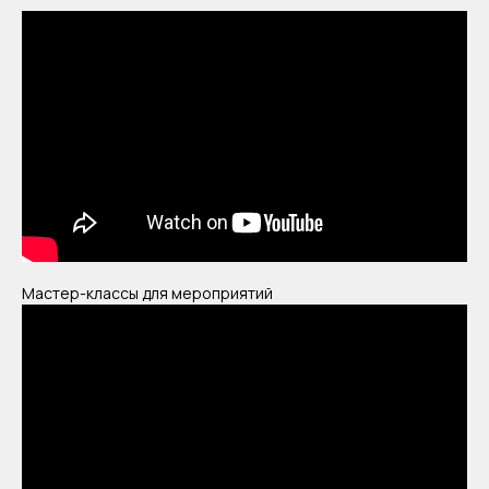
+7
Физическое лицо
Юридическое лицо
Я согласен с
политикой конфиденциальности
Оставить заявку
Мастер-классы для мероприятий
В СТОИМОСТЬ
МАСТЕР-КЛАССА
ВКЛЮЧЕНЫ