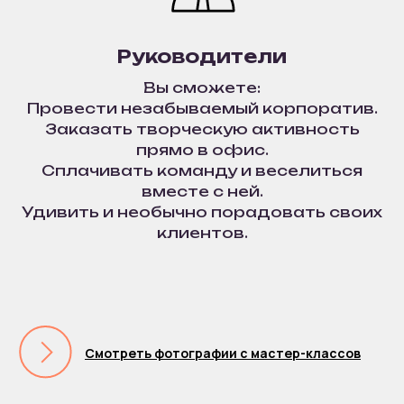
зависит от формата мастер-класса и ваших
пожеланий.
Количество часов работы и
Руководители
количество участников не
ограничено.
Вы сможете:
Провести незабываемый корпоратив.
Заказать творческую активность
прямо в офис.
Сплачивать команду и веселиться
вместе с ней.
Удивить и необычно порадовать своих
клиентов.
РАССЧИТАЙТЕ
МАСТЕР-КЛАСС НА
МЕРОПРИЯТИЕ!
Заполните форму — и мы предложим вам:
Готовые решения под любое
Смотреть фотографии с мастер-классов
мероприятие
Индивидуальную разработку мастер-
класса под ваш запрос
Подборку с расчетом под вашу задачу