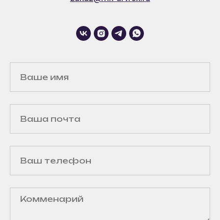
Подробнее
МАСТЕР-КЛАСС,
КОТОРЫЙ ИДЕАЛЬНО
ДОПОЛНИТ ВАШЕ
МЕРОПРИЯТИЕ
Оставьте заявку и наш менеджер подберет
лучшие варианты мастер-классов под ваш
запрос и бюджет
Получить подборку мастер-классов