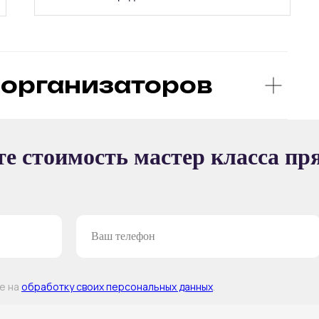
организаторов
Ы
е стоимость мастер класса пр
ТЕР-КЛАССА
ие на
обработку своих персональных данных
.
Т —