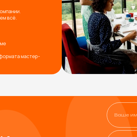
+7
Физическое лицо
Юридическое лицо
од ваш запрос
Я согласен с
политикой ко
Остав