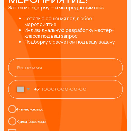
ПРОРАБОТКА КОНЦЕПЦИИ
Согласуем и учтем все пожелания, от особенностей
материалов и тематики мероприятия до внешнего
вида мастеров.
ИНСТРУМЕНТЫ И
МАТЕРИАЛЫ
Привозим все необходимые инструменты и
материалы для мастер-класса (с запасом, чтобы
хватило всем желающим)
ВЫЕЗД И РАБОТА МАСТЕРОВ
Профессиональные мастера не только пошагово
расскажут как сделать изделие, но и создадут
яркую творческую атмосферу и обязательно
помогут каждому участнику.
УПАКОВКА ИЗДЕЛИЙ
Упаковываем готовые изделия в подарочный пакет
или коробочку, чтобы удобно было нести домой и,
при желании, подарить родным и близким
УБОРКА РАБОЧЕГО МЕСТА
Привозим защитную скатерть, фартуки, перчатки, а
после мероприятия убираем за собой рабочее
пространство