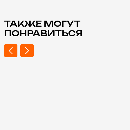
Подписаться на Telegram
Контакты
+7 (903) 227-55-17
zakaz@mk-artfox.ru
10:00 - 21:00, ежедневно
Адрес
г. Санкт-Петербург, м. Балтийская
12-я Красноармейская ул. 19