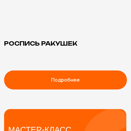
г. Москва, м. Бауманская,
Спартаковская площадь, 10, стр. 12.
Навигация
Мастер-классы
О нас
Кейсы
Отзывы
ИП Галкина Анастасия Дмитриевна
ИНН 164306732842
ОГРНИП 326784700154361
Политика конфиденциальности
Разработано в Sever