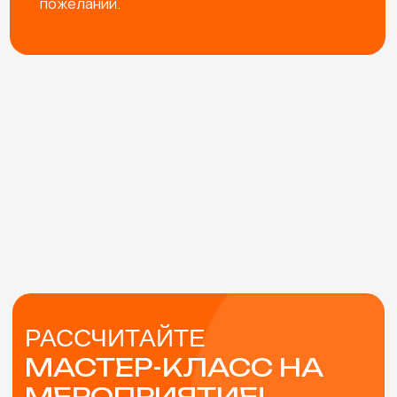
+7
Физическое лицо
Юридическое лицо
Я согласен с
политикой конфиденциальности
Оставить заявку
В СТОИМОСТЬ
МАСТЕР-КЛАССА
ВКЛЮЧЕНЫ
ПОМОЩЬ В ВЫБОРЕ
Подберем мастер-классы с учетом особенностей
мероприятия и возраста участников. Либо
разработаем эксклюзивный мастер-класс под вашу
задачу.