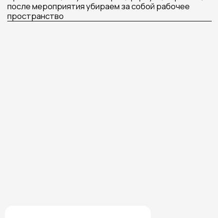
ХОТИТЕ БЫТЬ В КУРСЕ
НОВИНОК МАСТЕР-
КЛАССОВ,
А ТАКЖЕ
ПОЛУЧАТЬ САМЫЕ
ВЫГОДНЫЕ УСЛОВИЯ
НА ЗАКАЗ МАСТЕР
КЛАССОВ
Подписаться на Telegram