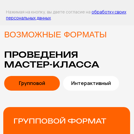
Оставить заявку
Нажимая на кнопку, вы даете согласие на
обработку своих
персональных данных
.
В СТОИМОСТЬ
МАСТЕР-КЛАССА
ВКЛЮЧЕНЫ
ПОМОЩЬ В ВЫБОРЕ
Подберем мастер-классы с учетом особенностей
мероприятия и возраста участников. Либо
разработаем эксклюзивный мастер-класс под вашу
задачу.
ПРОРАБОТКА КОНЦЕПЦИИ
Согласуем и учтем все пожелания, от особенностей
материалов и тематики мероприятия до внешнего
вида мастеров.
ИНСТРУМЕНТЫ И
МАТЕРИАЛЫ
Привозим все необходимые инструменты и
материалы для мастер-класса (с запасом, чтобы
хватило всем желающим)