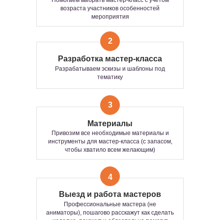
Помогаем выбрать мастер-класс с учетом
возраста участников особенностей
мероприятия
2
Разработка мастер-класса
Разрабатываем эскизы и шаблоны под
ВОЗМОЖНЫЕ ФОРМАТЫ
тематику
ПРОВЕДЕНИЯ
3
МАСТЕР-КЛАССА
Материалы
Групповой
Интерактивный
Привозим все необходимые материалы и
инструменты для мастер-класса (с запасом,
чтобы хватило всем желающим)
ИНТЕРАКТИВНЫЙ
ГРУППОВОЙ ФОРМАТ
4
ФОРМАТ — ЭТО
ИНТЕРАКТИВНАЯ
Тот самый формат, где участвуют все —
Выезд и работа мастеров
ТВОРЧЕСКАЯ ЗОНА, ГДЕ
одновременно
. Когда хочется не просто
Профессиональные мастера (не
активности, а
общего драйва, эмоций и
УЧАСТИЕ ПРОИСХОДИТ
аниматоры), пошагово расскажут как сделать
единства
.
В РЕЖИМЕ