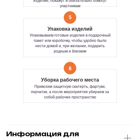
изделие, покажут и обязательно помогут
СВОБОДНОГО
участникам
Сколько человек?
ПОСЕЩЕНИЯ.
Сколько хотите — 5 или 100+.
Мастер-класс пройдет одинаково ярко для
СТОИМОСТЬ:
5
любой компании.
От камерной встречи до большого
Рассчитывается индивидуально по
Упаковка изделий
фестиваля — умеем всё.
запросу, в зависимости от
Упаковываем готовые изделия в подарочный
продолжительности и количества
Формат подходит:
пакет или коробочку, чтобы удобно было
участников мероприятия
— как основа всего мероприятия
нести домой и, при желании, подарить
— или как классное дополнение к основной
родным и близким
программе
Время изготовления одного изделия
Продолжительность:
от 1 до 3 часов —
15–25 минут
зависит от формата мастер-класса и ваших
6
пожеланий.
Количество часов работы и
Уборка рабочего места
количество участников не
Привозим защитную скатерть, фартуки,
ограничено.
перчатки, а после мероприятия убираем за
собой рабочее пространство
Информация для