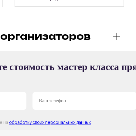
организаторов
Ы
е стоимость мастер класса пр
ТЕР-КЛАССА
ие на
обработку своих персональных данных
.
Т —