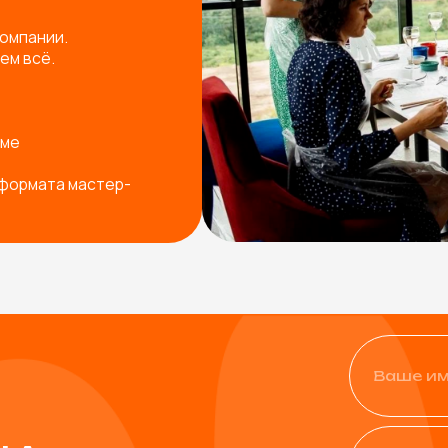
+7
Физическое лицо
Юридическое лицо
од ваш запрос
Я согласен с
политикой ко
Остав