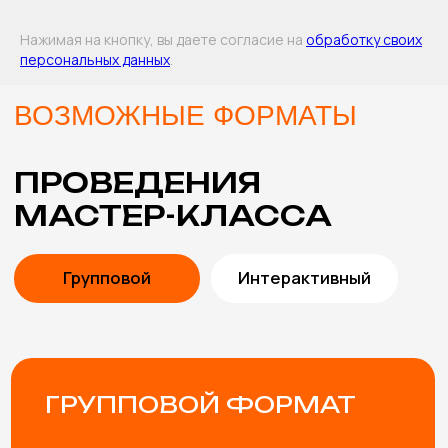
Оставить заявку
Нажимая на кнопку, вы даете согласие на
обработку своих
персональных данных
.
В СТОИМОСТЬ
МАСТЕР-КЛАССА
ВКЛЮЧЕНЫ
ПОМОЩЬ В ВЫБОРЕ
Подберем мастер-классы с учетом особенностей
мероприятия и возраста участников. Либо
разработаем эксклюзивный мастер-класс под вашу
задачу.
ПРОРАБОТКА КОНЦЕПЦИИ
Согласуем и учтем все пожелания, от особенностей
материалов и тематики мероприятия до внешнего
вида мастеров.
ИНСТРУМЕНТЫ И
МАТЕРИАЛЫ
Привозим все необходимые инструменты и
материалы для мастер-класса (с запасом, чтобы
хватило всем желающим)