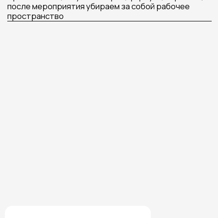
ХОТИТЕ БЫТЬ В КУРСЕ
НОВИНОК МАСТЕР-
КЛАССОВ,
А ТАКЖЕ
ПОЛУЧАТЬ САМЫЕ
ВЫГОДНЫЕ УСЛОВИЯ
НА ЗАКАЗ МАСТЕР
КЛАССОВ
Подписаться на Telegram