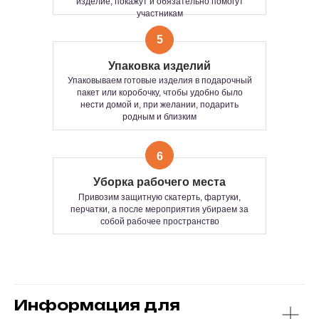
изделие, покажут и обязательно помогут
СВОБОДНОГО
участникам
Сколько человек?
ПОСЕЩЕНИЯ.
Сколько хотите — 5 или 100+.
Мастер-класс пройдет одинаково ярко для
СТОИМОСТЬ:
5
любой компании.
От камерной встречи до большого
Рассчитывается индивидуально по
Упаковка изделий
фестиваля — умеем всё.
запросу, в зависимости от
Упаковываем готовые изделия в подарочный
продолжительности и количества
Формат подходит:
пакет или коробочку, чтобы удобно было
участников мероприятия
— как основа всего мероприятия
нести домой и, при желании, подарить
— или как классное дополнение к основной
родным и близким
программе
Время изготовления одного изделия
Продолжительность:
от 1 до 3 часов —
15–25 минут
зависит от формата мастер-класса и ваших
6
пожеланий.
Количество часов работы и
Уборка рабочего места
количество участников не
Привозим защитную скатерть, фартуки,
ограничено.
перчатки, а после мероприятия убираем за
собой рабочее пространство
Информация для