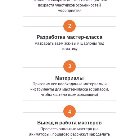
Помогаем выбрать мастер-класс с учетом
возраста участников особенностей
мероприятия
2
Разработка мастер-класса
Разрабатываем эскизы и шаблоны под
ВОЗМОЖНЫЕ ФОРМАТЫ
тематику
ПРОВЕДЕНИЯ
3
МАСТЕР-КЛАССА
Материалы
Групповой
Интерактивный
Привозим все необходимые материалы и
инструменты для мастер-класса (с запасом,
чтобы хватило всем желающим)
ИНТЕРАКТИВНЫЙ
ГРУППОВОЙ ФОРМАТ
4
ФОРМАТ — ЭТО
ИНТЕРАКТИВНАЯ
Тот самый формат, где участвуют все —
Выезд и работа мастеров
ТВОРЧЕСКАЯ ЗОНА, ГДЕ
одновременно
. Когда хочется не просто
Профессиональные мастера (не
активности, а
общего драйва, эмоций и
УЧАСТИЕ ПРОИСХОДИТ
аниматоры), пошагово расскажут как сделать
единства
.
В РЕЖИМЕ