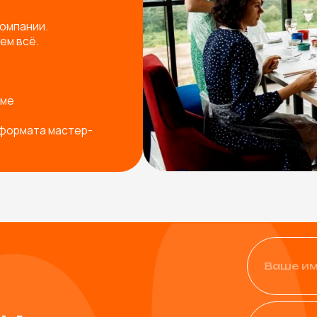
+7
Физическое лицо
Юридическое лицо
од ваш запрос
Я согласен с
политикой ко
Остав