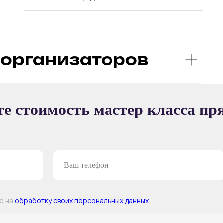
организаторов
Ы
е стоимость мастер класса пр
ТЕР-КЛАССА
ие на
обработку своих персональных данных
.
Т —