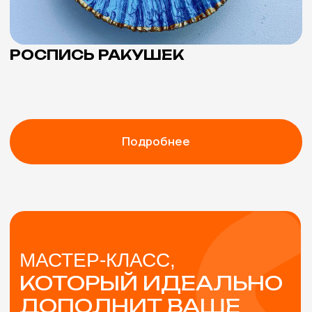
Навигация
Мастер-классы
О нас
Кейсы
Отзывы
ИП Галкина Анастасия Дмитриевна
ИНН 164306732842
ОГРНИП 326784700154361
Политика конфиденциальности
Разработано в Sever