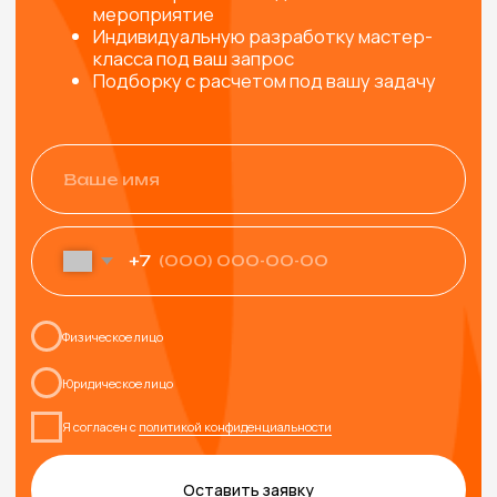
вида мастеров.
ИНСТРУМЕНТЫ И
МАТЕРИАЛЫ
Привозим все необходимые инструменты и
материалы для мастер-класса (с запасом, чтобы
хватило всем желающим)
ВЫЕЗД И РАБОТА МАСТЕРОВ
Профессиональные мастера не только пошагово
расскажут как сделать изделие, но и создадут
яркую творческую атмосферу и обязательно
помогут каждому участнику.
УПАКОВКА ИЗДЕЛИЙ
Упаковываем готовые изделия в подарочный пакет
или коробочку, чтобы удобно было нести домой и,
при желании, подарить родным и близким
УБОРКА РАБОЧЕГО МЕСТА
Привозим защитную скатерть, фартуки, перчатки, а
после мероприятия убираем за собой рабочее
пространство