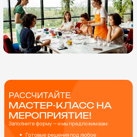
Физическое лицо
Юридическое лицо
Я согласен с
политикой конфиденциальности
Оставить заявку
В СТОИМОСТЬ
МАСТЕР-КЛАССА
ВКЛЮЧЕНЫ
ПОМОЩЬ В ВЫБОРЕ
Подберем мастер-классы с учетом особенностей
мероприятия и возраста участников. Либо
разработаем эксклюзивный мастер-класс под вашу
задачу.
ПРОРАБОТКА КОНЦЕПЦИИ
Согласуем и учтем все пожелания, от особенностей
материалов и тематики мероприятия до внешнего