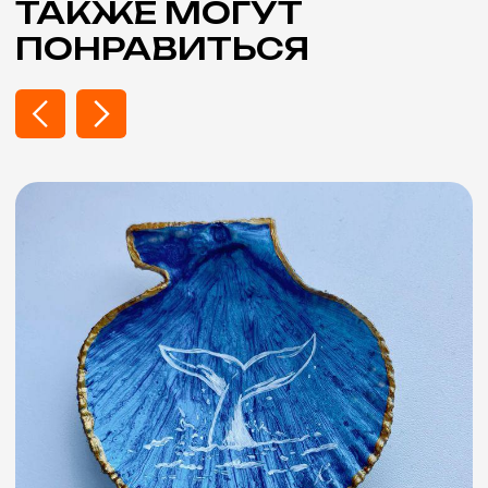
Контакты
+7 (903) 227-55-17
zakaz@mk-artfox.ru
10:00 - 21:00, ежедневно
Адрес
г. Санкт-Петербург, м. Балтийская
12-я Красноармейская ул. 19
г. Москва, м. Бауманская,
Спартаковская площадь, 10, стр. 12.