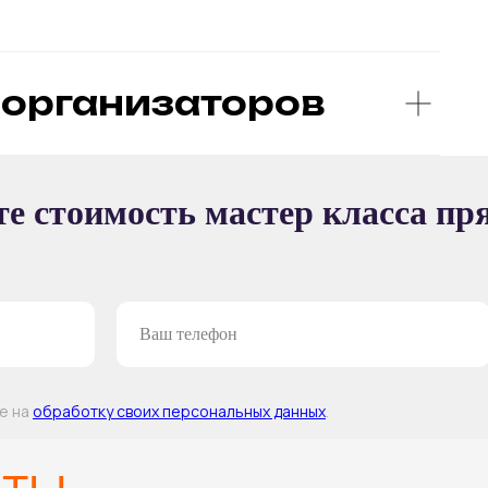
организаторов
Ы
е стоимость мастер класса пр
ТЕР-КЛАССА
ие на
обработку своих персональных данных
.
Т —