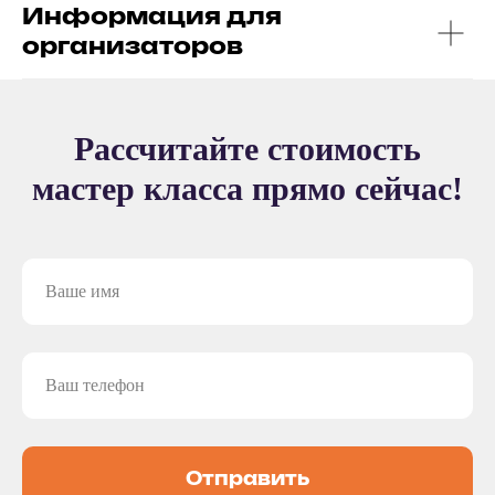
Информация для
организаторов
РАССЧИТАЙТЕ
МАСТЕР-КЛАСС НА
МЕРОПРИЯТИЕ!
Рассчитайте стоимость
Заполните форму — и мы предложим вам:
мастер класса прямо сейчас!
Готовые решения под любое
мероприятие
Индивидуальную разработку мастер-
класса под ваш запрос
Подборку с расчетом под вашу задачу
+7
Физическое лицо
Юридическое лицо
Отправить