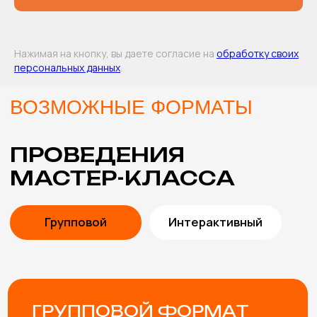
Я согласен с
политикой конфиденциальности
Оставить заявку
Нажимая на кнопку, вы даете согласие на
обработку своих
персональных данных
.
В СТОИМОСТЬ
МАСТЕР-КЛАССА
ВКЛЮЧЕНЫ
ПОМОЩЬ В ВЫБОРЕ
Подберем мастер-классы с учетом особенностей
мероприятия и возраста участников. Либо
разработаем эксклюзивный мастер-класс под вашу
задачу.
ПРОРАБОТКА КОНЦЕПЦИИ
Согласуем и учтем все пожелания, от особенностей
материалов и тематики мероприятия до внешнего
вида мастеров.
ИНСТРУМЕНТЫ И
МАТЕРИАЛЫ
Привозим все необходимые инструменты и