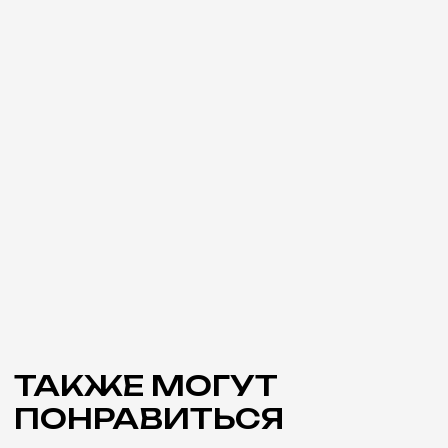
ИП Галкина Анастасия Дмитриевна
ИНН 164306732842
ОГРНИП 326784700154361
Политика конфиденциальности
Разработано в Sever