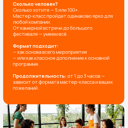
помогут каждому участнику.
УПАКОВКА ИЗДЕЛИЙ
Упаковываем готовые изделия в подарочный пакет
или коробочку, чтобы удобно было нести домой и,
при желании, подарить родным и близким
УБОРКА РАБОЧЕГО МЕСТА
Привозим защитную скатерть, фартуки, перчатки, а
после мероприятия убираем за собой рабочее
пространство