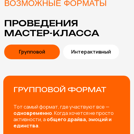
В СТОИМОСТЬ
МАСТЕР-КЛАССА
ВКЛЮЧЕНЫ
ПОМОЩЬ В ВЫБОРЕ
Подберем мастер-классы с учетом особенностей
мероприятия и возраста участников. Либо
разработаем эксклюзивный мастер-класс под вашу
задачу.
ПРОРАБОТКА КОНЦЕПЦИИ
Согласуем и учтем все пожелания, от особенностей
материалов и тематики мероприятия до внешнего
вида мастеров.
ИНСТРУМЕНТЫ И
МАТЕРИАЛЫ
Привозим все необходимые инструменты и
материалы для мастер-класса (с запасом, чтобы
хватило всем желающим)
ВЫЕЗД И РАБОТА МАСТЕРОВ
Профессиональные мастера не только пошагово
расскажут как сделать изделие, но и создадут
яркую творческую атмосферу и обязательно