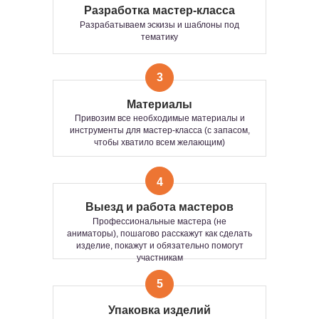
Разработка мастер-класса
Разрабатываем эскизы и шаблоны под
тематику
ВОЗМОЖНЫЕ ФОРМАТЫ
3
ПРОВЕДЕНИЯ
МАСТЕР-КЛАССА
Материалы
Привозим все необходимые материалы и
инструменты для мастер-класса (с запасом,
Групповой
Интерактивный
чтобы хватило всем желающим)
4
ИНТЕРАКТИВНЫЙ
ГРУППОВОЙ ФОРМАТ
Выезд и работа мастеров
ФОРМАТ — ЭТО
Профессиональные мастера (не
ИНТЕРАКТИВНАЯ
Тот самый формат, где участвуют все —
аниматоры), пошагово расскажут как сделать
ТВОРЧЕСКАЯ ЗОНА, ГДЕ
одновременно
. Когда хочется не просто
изделие, покажут и обязательно помогут
активности, а
общего драйва, эмоций и
УЧАСТИЕ ПРОИСХОДИТ
участникам
единства
.
В РЕЖИМЕ
СВОБОДНОГО
Сколько человек?
5
ПОСЕЩЕНИЯ.
Сколько хотите — 5 или 100+.
Мастер-класс пройдет одинаково ярко для
СТОИМОСТЬ:
Упаковка изделий
любой компании.