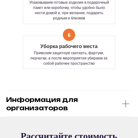
От камерной встречи до большого
Рассчитывается индивидуально по
Упаковываем готовые изделия в подарочный
фестиваля — умеем всё.
запросу, в зависимости от
пакет или коробочку, чтобы удобно было
нести домой и, при желании, подарить
продолжительности и количества
Формат подходит:
родным и близким
участников мероприятия
— как основа всего мероприятия
— или как классное дополнение к основной
программе
Время изготовления одного изделия
6
Продолжительность:
от 1 до 3 часов —
15–25 минут
зависит от формата мастер-класса и ваших
Уборка рабочего места
пожеланий.
Привозим защитную скатерть, фартуки,
Количество часов работы и
перчатки, а после мероприятия убираем за
количество участников не
собой рабочее пространство
ограничено.
Информация для
организаторов
РАССЧИТАЙТЕ
Рассчитайте стоимость