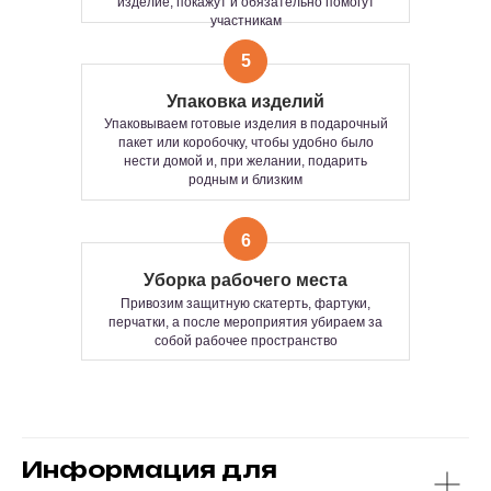
изделие, покажут и обязательно помогут
СВОБОДНОГО
участникам
Сколько человек?
ПОСЕЩЕНИЯ.
Сколько хотите — 5 или 100+.
Мастер-класс пройдет одинаково ярко для
СТОИМОСТЬ:
5
любой компании.
От камерной встречи до большого
Рассчитывается индивидуально по
Упаковка изделий
фестиваля — умеем всё.
запросу, в зависимости от
Упаковываем готовые изделия в подарочный
продолжительности и количества
Формат подходит:
пакет или коробочку, чтобы удобно было
участников мероприятия
— как основа всего мероприятия
нести домой и, при желании, подарить
— или как классное дополнение к основной
родным и близким
программе
Время изготовления одного изделия
Продолжительность:
от 1 до 3 часов —
15–25 минут
зависит от формата мастер-класса и ваших
6
пожеланий.
Количество часов работы и
Уборка рабочего места
количество участников не
Привозим защитную скатерть, фартуки,
ограничено.
перчатки, а после мероприятия убираем за
собой рабочее пространство
Информация для