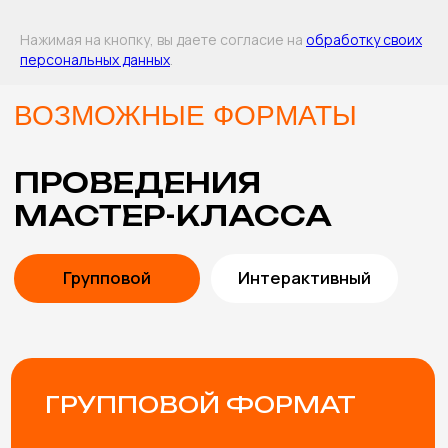
Оставить заявку
Нажимая на кнопку, вы даете согласие на
обработку своих
персональных данных
.
В СТОИМОСТЬ
МАСТЕР-КЛАССА
ВКЛЮЧЕНЫ
ПОМОЩЬ В ВЫБОРЕ
Подберем мастер-классы с учетом особенностей
мероприятия и возраста участников. Либо
разработаем эксклюзивный мастер-класс под вашу
задачу.
ПРОРАБОТКА КОНЦЕПЦИИ
Согласуем и учтем все пожелания, от особенностей
материалов и тематики мероприятия до внешнего
вида мастеров.
ИНСТРУМЕНТЫ И
МАТЕРИАЛЫ
Привозим все необходимые инструменты и
материалы для мастер-класса (с запасом, чтобы
хватило всем желающим)