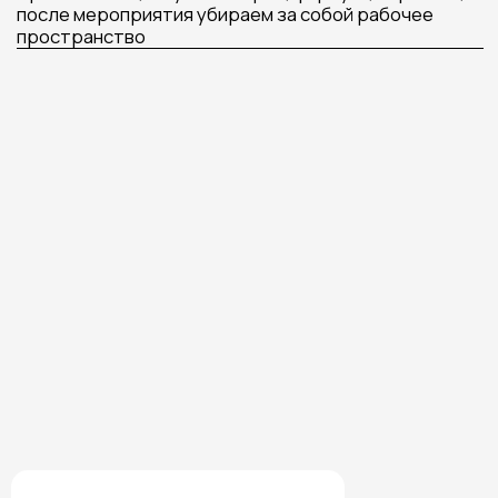
ХОТИТЕ БЫТЬ В КУРСЕ
НОВИНОК МАСТЕР-
КЛАССОВ,
А ТАКЖЕ
ПОЛУЧАТЬ САМЫЕ
ВЫГОДНЫЕ УСЛОВИЯ
НА ЗАКАЗ МАСТЕР
КЛАССОВ
Подписаться на Telegram