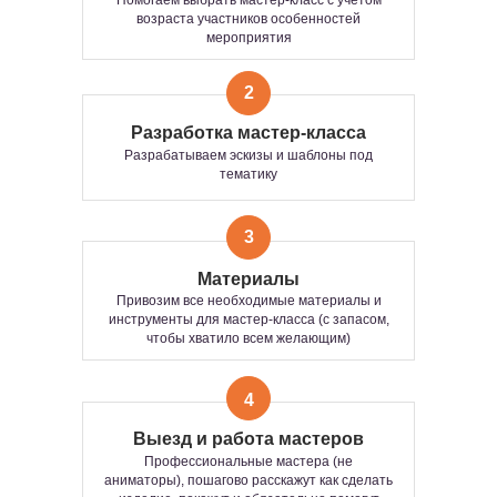
Помогаем выбрать мастер-класс с учетом
возраста участников особенностей
мероприятия
2
Разработка мастер-класса
Разрабатываем эскизы и шаблоны под
ВОЗМОЖНЫЕ ФОРМАТЫ
тематику
ПРОВЕДЕНИЯ
3
МАСТЕР-КЛАССА
Материалы
Групповой
Интерактивный
Привозим все необходимые материалы и
инструменты для мастер-класса (с запасом,
чтобы хватило всем желающим)
ИНТЕРАКТИВНЫЙ
ГРУППОВОЙ ФОРМАТ
4
ФОРМАТ — ЭТО
ИНТЕРАКТИВНАЯ
Тот самый формат, где участвуют все —
Выезд и работа мастеров
ТВОРЧЕСКАЯ ЗОНА, ГДЕ
одновременно
. Когда хочется не просто
Профессиональные мастера (не
активности, а
общего драйва, эмоций и
УЧАСТИЕ ПРОИСХОДИТ
аниматоры), пошагово расскажут как сделать
единства
.
В РЕЖИМЕ