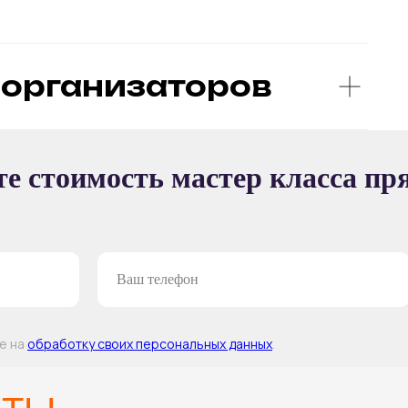
организаторов
Ы
е стоимость мастер класса пр
ТЕР-КЛАССА
ие на
обработку своих персональных данных
.
Т —