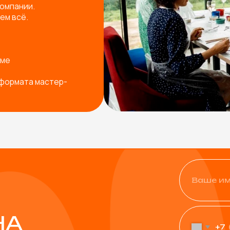
+7
Физическое лицо
Юридическое лицо
од ваш запрос
Я согласен с
политикой ко
Остав