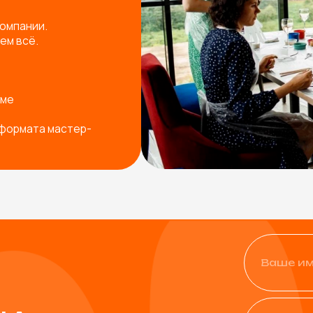
+7
Физическое лицо
Юридическое лицо
од ваш запрос
Я согласен с
политикой ко
Остав