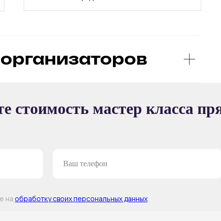
организаторов
Ы
е стоимость мастер класса пр
ТЕР-КЛАССА
ие на
обработку своих персональных данных
.
Т —