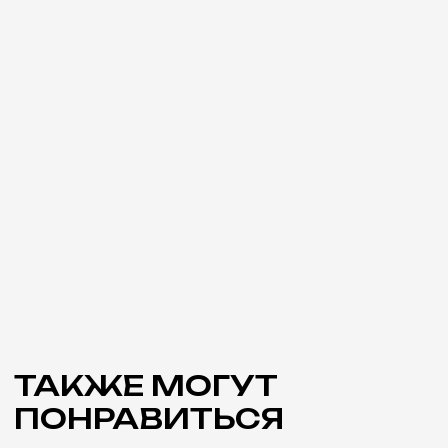
ИП Галкина Анастасия Дмитриевна
ИНН 164306732842
ОГРНИП 326784700154361
Политика конфиденциальности
Разработано в Sever