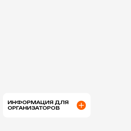
ХОТИТЕ БЫТЬ В КУРСЕ
НОВИНОК МАСТЕР-
КЛАССОВ,
А ТАКЖЕ
ПОЛУЧАТЬ САМЫЕ
ВЫГОДНЫЕ УСЛОВИЯ
НА ЗАКАЗ МАСТЕР
КЛАССОВ
Подписаться на Telegram
ИНФОРМАЦИЯ ДЛЯ
ОРГАНИЗАТОРОВ
Контакты
+7 (903) 227-55-17