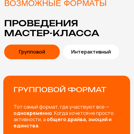
В СТОИМОСТЬ
МАСТЕР-КЛАССА
ВКЛЮЧЕНЫ
ПОМОЩЬ В ВЫБОРЕ
Подберем мастер-классы с учетом особенностей
мероприятия и возраста участников. Либо
разработаем эксклюзивный мастер-класс под вашу
задачу.
ПРОРАБОТКА КОНЦЕПЦИИ
Согласуем и учтем все пожелания, от особенностей
материалов и тематики мероприятия до внешнего
вида мастеров.
ИНСТРУМЕНТЫ И
МАТЕРИАЛЫ
Привозим все необходимые инструменты и
материалы для мастер-класса (с запасом, чтобы
хватило всем желающим)
ВЫЕЗД И РАБОТА МАСТЕРОВ
Профессиональные мастера не только пошагово
расскажут как сделать изделие, но и создадут
яркую творческую атмосферу и обязательно