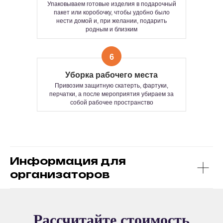
От камерной встречи до большого
Рассчитывается индивидуально по
Упаковываем готовые изделия в подарочный
фестиваля — умеем всё.
запросу, в зависимости от
пакет или коробочку, чтобы удобно было
нести домой и, при желании, подарить
продолжительности и количества
Формат подходит:
родным и близким
участников мероприятия
— как основа всего мероприятия
— или как классное дополнение к основной
программе
Время изготовления одного изделия
6
Продолжительность:
от 1 до 3 часов —
15–25 минут
зависит от формата мастер-класса и ваших
Уборка рабочего места
пожеланий.
Привозим защитную скатерть, фартуки,
Количество часов работы и
перчатки, а после мероприятия убираем за
количество участников не
собой рабочее пространство
ограничено.
Информация для
организаторов
РАССЧИТАЙТЕ
Рассчитайте стоимость