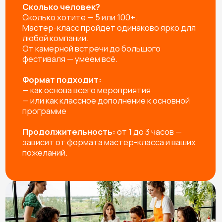
помогут каждому участнику.
УПАКОВКА ИЗДЕЛИЙ
Упаковываем готовые изделия в подарочный пакет
или коробочку, чтобы удобно было нести домой и,
при желании, подарить родным и близким
УБОРКА РАБОЧЕГО МЕСТА
Привозим защитную скатерть, фартуки, перчатки, а
после мероприятия убираем за собой рабочее
пространство