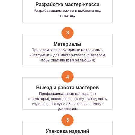
Разработка мастер-класса
Разрабатываем эскизы и шаблоны под
тематику
ВОЗМОЖНЫЕ ФОРМАТЫ
3
ПРОВЕДЕНИЯ
МАСТЕР-КЛАССА
Материалы
Привозим все необходимые материалы и
инструменты для мастер-класса (с запасом,
Групповой
Интерактивный
чтобы хватило всем желающим)
4
ИНТЕРАКТИВНЫЙ
ГРУППОВОЙ ФОРМАТ
Выезд и работа мастеров
ФОРМАТ — ЭТО
Профессиональные мастера (не
ИНТЕРАКТИВНАЯ
Тот самый формат, где участвуют все —
аниматоры), пошагово расскажут как сделать
ТВОРЧЕСКАЯ ЗОНА, ГДЕ
одновременно
. Когда хочется не просто
изделие, покажут и обязательно помогут
активности, а
общего драйва, эмоций и
УЧАСТИЕ ПРОИСХОДИТ
участникам
единства
.
В РЕЖИМЕ
СВОБОДНОГО
Сколько человек?
5
ПОСЕЩЕНИЯ.
Сколько хотите — 5 или 100+.
Мастер-класс пройдет одинаково ярко для
СТОИМОСТЬ:
Упаковка изделий
любой компании.