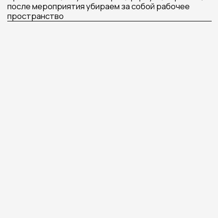
ХОТИТЕ БЫТЬ В КУРСЕ
НОВИНОК МАСТЕР-
КЛАССОВ,
А ТАКЖЕ
ПОЛУЧАТЬ САМЫЕ
ВЫГОДНЫЕ УСЛОВИЯ
НА ЗАКАЗ МАСТЕР
КЛАССОВ
Подписаться на Telegram