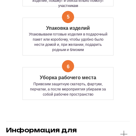
изделие, покажут и обязательно помогут
СВОБОДНОГО
участникам
Сколько человек?
ПОСЕЩЕНИЯ.
Сколько хотите — 5 или 100+.
Мастер-класс пройдет одинаково ярко для
СТОИМОСТЬ:
5
любой компании.
От камерной встречи до большого
Рассчитывается индивидуально по
Упаковка изделий
фестиваля — умеем всё.
запросу, в зависимости от
Упаковываем готовые изделия в подарочный
продолжительности и количества
Формат подходит:
пакет или коробочку, чтобы удобно было
участников мероприятия
— как основа всего мероприятия
нести домой и, при желании, подарить
— или как классное дополнение к основной
родным и близким
программе
Время изготовления одного изделия
Продолжительность:
от 1 до 3 часов —
15–25 минут
зависит от формата мастер-класса и ваших
6
пожеланий.
Количество часов работы и
Уборка рабочего места
количество участников не
Привозим защитную скатерть, фартуки,
ограничено.
перчатки, а после мероприятия убираем за
собой рабочее пространство
Информация для