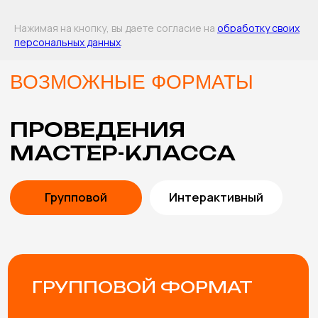
Оставить заявку
Нажимая на кнопку, вы даете согласие на
обработку своих
персональных данных
.
В СТОИМОСТЬ
МАСТЕР-КЛАССА
ВКЛЮЧЕНЫ
ПОМОЩЬ В ВЫБОРЕ
Подберем мастер-классы с учетом особенностей
мероприятия и возраста участников. Либо
разработаем эксклюзивный мастер-класс под вашу
задачу.
ПРОРАБОТКА КОНЦЕПЦИИ
Согласуем и учтем все пожелания, от особенностей
материалов и тематики мероприятия до внешнего
вида мастеров.
ИНСТРУМЕНТЫ И
МАТЕРИАЛЫ
Привозим все необходимые инструменты и
материалы для мастер-класса (с запасом, чтобы
хватило всем желающим)