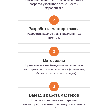
Помогаем выбрать мастер-класс с учетом
возраста участников особенностей
мероприятия
2
Разработка мастер-класса
Разрабатываем эскизы и шаблоны под
ВОЗМОЖНЫЕ ФОРМАТЫ
тематику
ПРОВЕДЕНИЯ
3
МАСТЕР-КЛАССА
Материалы
Групповой
Интерактивный
Привозим все необходимые материалы и
инструменты для мастер-класса (с запасом,
чтобы хватило всем желающим)
ИНТЕРАКТИВНЫЙ
ГРУППОВОЙ ФОРМАТ
4
ФОРМАТ — ЭТО
ИНТЕРАКТИВНАЯ
Тот самый формат, где участвуют все —
Выезд и работа мастеров
ТВОРЧЕСКАЯ ЗОНА, ГДЕ
одновременно
. Когда хочется не просто
Профессиональные мастера (не
активности, а
общего драйва, эмоций и
УЧАСТИЕ ПРОИСХОДИТ
аниматоры), пошагово расскажут как сделать
единства
.
В РЕЖИМЕ