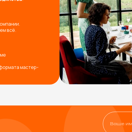
+7
Физическое лицо
Юридическое лицо
од ваш запрос
Я согласен с
политикой ко
Остав