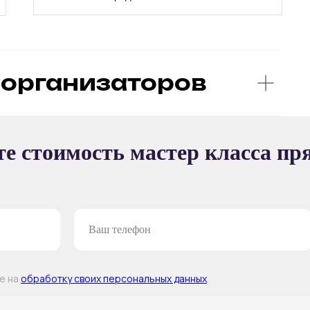
организаторов
Ы
е стоимость мастер класса пр
ТЕР-КЛАССА
ие на
обработку своих персональных данных
.
Т —