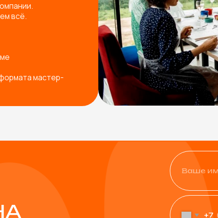
+7
Физическое лицо
Юридическое лицо
од ваш запрос
Я согласен с
политикой ко
Остав