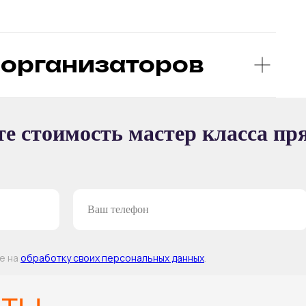
организаторов
Ы
е стоимость мастер класса пр
ТЕР-КЛАССА
ие на
обработку своих персональных данных
.
Т —