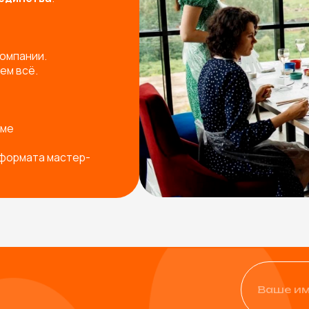
+7
Физическое лицо
Юридическое лицо
од ваш запрос
Я согласен с
политикой ко
Остав