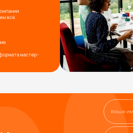
+7
Физическое лицо
Юридическое лицо
од ваш запрос
Я согласен с
политикой ко
Остав