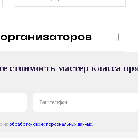
организаторов
Ы
е стоимость мастер класса пр
ТЕР-КЛАССА
ие на
обработку своих персональных данных
.
Т —