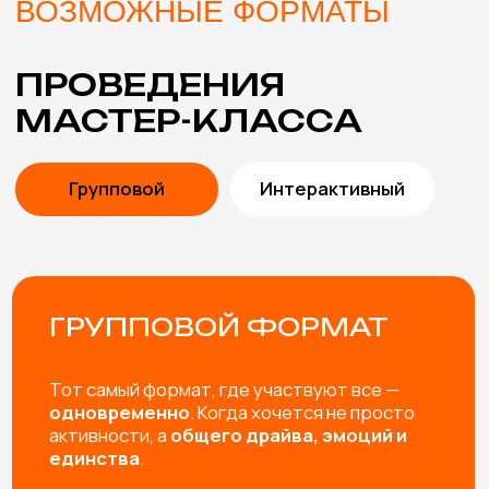
В СТОИМОСТЬ
МАСТЕР-КЛАССА
ВКЛЮЧЕНЫ
ПОМОЩЬ В ВЫБОРЕ
Подберем мастер-классы с учетом особенностей
мероприятия и возраста участников. Либо
разработаем эксклюзивный мастер-класс под вашу
задачу.
ПРОРАБОТКА КОНЦЕПЦИИ
Согласуем и учтем все пожелания, от особенностей
материалов и тематики мероприятия до внешнего
вида мастеров.
ИНСТРУМЕНТЫ И
МАТЕРИАЛЫ
Привозим все необходимые инструменты и
материалы для мастер-класса (с запасом, чтобы
хватило всем желающим)
ВЫЕЗД И РАБОТА МАСТЕРОВ
Профессиональные мастера не только пошагово
расскажут как сделать изделие, но и создадут
яркую творческую атмосферу и обязательно