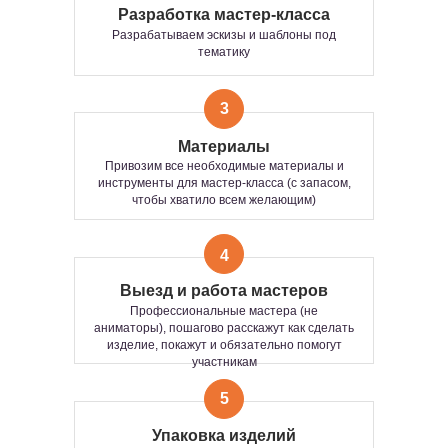
Разработка мастер-класса
Разрабатываем эскизы и шаблоны под
тематику
ВОЗМОЖНЫЕ ФОРМАТЫ
3
ПРОВЕДЕНИЯ
МАСТЕР-КЛАССА
Материалы
Привозим все необходимые материалы и
инструменты для мастер-класса (с запасом,
Групповой
Интерактивный
чтобы хватило всем желающим)
4
ИНТЕРАКТИВНЫЙ
ГРУППОВОЙ ФОРМАТ
Выезд и работа мастеров
ФОРМАТ — ЭТО
Профессиональные мастера (не
ИНТЕРАКТИВНАЯ
Тот самый формат, где участвуют все —
аниматоры), пошагово расскажут как сделать
ТВОРЧЕСКАЯ ЗОНА, ГДЕ
одновременно
. Когда хочется не просто
изделие, покажут и обязательно помогут
активности, а
общего драйва, эмоций и
УЧАСТИЕ ПРОИСХОДИТ
участникам
единства
.
В РЕЖИМЕ
СВОБОДНОГО
Сколько человек?
5
ПОСЕЩЕНИЯ.
Сколько хотите — 5 или 100+.
Мастер-класс пройдет одинаково ярко для
СТОИМОСТЬ:
Упаковка изделий
любой компании.