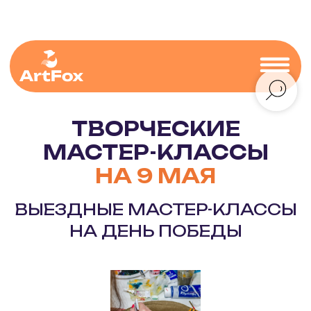
ТВОРЧЕСКИЕ
МАСТЕР-КЛАССЫ
НА 9 МАЯ
ВЫЕЗДНЫЕ МАСТЕР-КЛАССЫ
НА ДЕНЬ ПОБЕДЫ